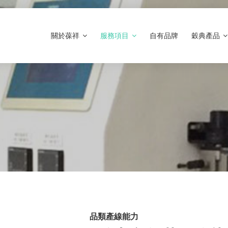
關於葆祥
服務項目
自有品牌
穀典產品
品類產線能力