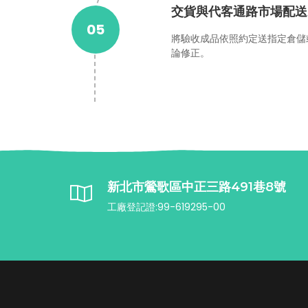
交貨與代客通路市場配送
05
將驗收成品依照約定送指定倉儲
論修正。
新北市鶯歌區中正三路491巷8號
工廠登記證:99-619295-00