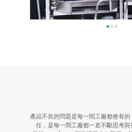
產品不良的問題是每一間工廠都會有的
任，是每一間工廠都一直不斷思考與