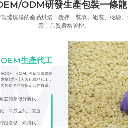
OEM/ODM研發生產包裝一條龍!
行製造現場的產品烘焙、攪拌、裝填、組裝、檢驗、
業，品質嚴格管控。
EM
OEM生產代工
CCP、HALAL..等多項國際驗
專業(委託)客製化成品代工，
國內外知名品牌指定合作首選。
角立體茶包分裝代工。
化、半成品代工製造。
冷鏈倉儲、烘焙代工。