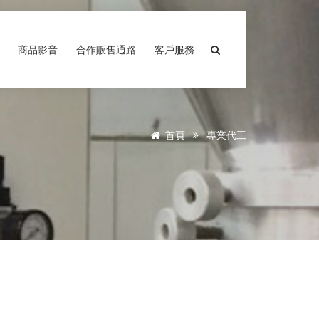
商品影音
合作販售通路
客戶服務
首頁
專業代工