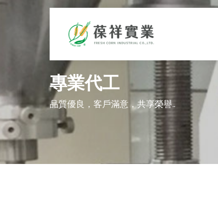
專業代工
品質優良，客戶滿意，共享榮譽..