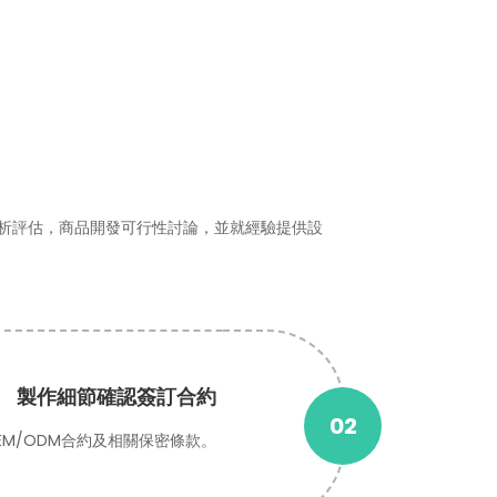
析評估，商品開發可行性討論，並就經驗提供設
製作細節確認簽訂合約
02
M/ODM合約及相關保密條款。