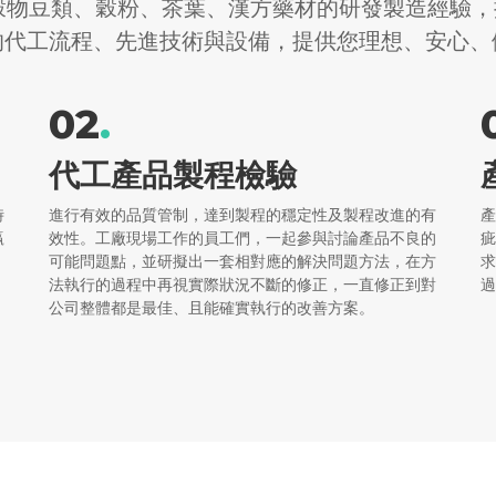
、穀物豆類、穀粉、茶葉、漢方藥材的研發製造經驗
的代工流程、先進技術與設備，提供您理想、安心、
02
.
代工產品製程檢驗
時
進行有效的品質管制，達到製程的穩定性及製程改進的有
產
贏
效性。工廠現場工作的員工們，一起參與討論產品不良的
疵
可能問題點，並研擬出一套相對應的解決問題方法，在方
求
法執行的過程中再視實際狀況不斷的修正，一直修正到對
過
公司整體都是最佳、且能確實執行的改善方案。