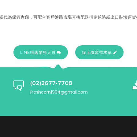
或代為保管倉儲，可配合客戶通路市場直接配送指定通路或出口裝海運貨
LINE聯絡業務人員
線上填寫需求單
(02)2677-7708
freshcorn1994@gmail.com