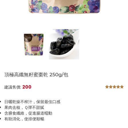
頂極高纖無籽蜜棗乾 250g/包
200
建議售價:
日曬乾燥不榨汁，保留最佳口感
果肉去核，Ｑ彈不甜膩
含膳食纖維，促進腸道蠕動
有助消化，使排便順暢