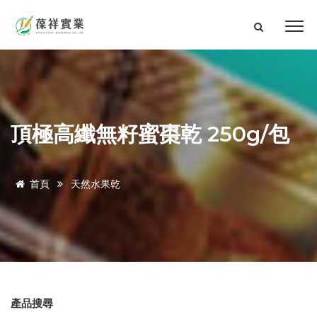
頂極高纖無籽蜜棗乾 250g/包
首頁
天然水果乾
產品搜尋