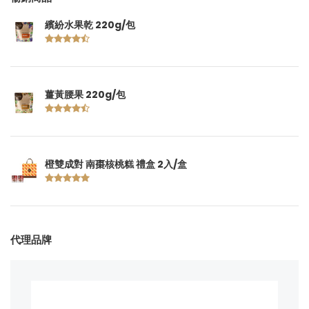
繽紛水果乾 220g/包
薑黃腰果 220g/包
橙雙成對 南棗核桃糕 禮盒 2入/盒
代理品牌