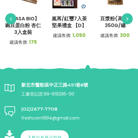
【NASA BIO】
嵐苒/紅璽7入茶
豆漿粉(高鈣)
豌豆蛋白粉 杏仁
堅果禮盒 【D】
350G/罐
3入盒裝
1,050
300
建議售價:
建議售價:
175
建議售價:
新北市鶯歌區中正三路491巷8號
工廠登記證:99-619295-00
(02)2677-7708
freshcorn1994@gmail.com
下載自有商品型錄