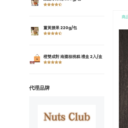
商
薑黃腰果 220g/包
橙雙成對 南棗核桃糕 禮盒 2入/盒
代理品牌