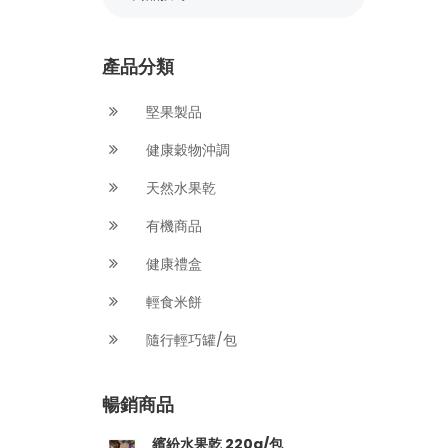
產品分類
堅果製品
健康穀物沖調
天然水果乾
有機商品
健康禮盒
輕食米餅
隨行輕巧罐/包
暢銷商品
繽紛水果乾 220g/包