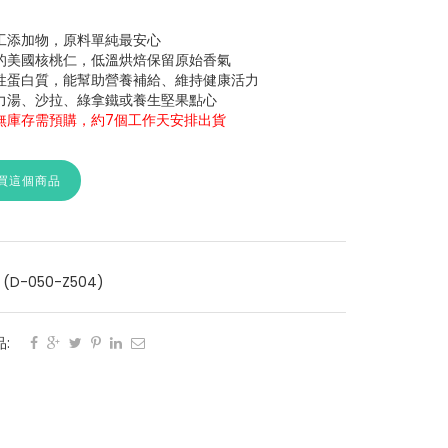
工添加物，原料單純最安心
的美國核桃仁，低溫烘焙保留原始香氣
性蛋白質，能幫助營養補給、維持健康活力
力湯、沙拉、綠拿鐵或養生堅果點心
無庫存需預購，約7個工作天安排出貨
買這個商品
 (D-050-Z504)
: