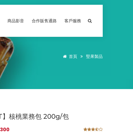
商品影音
合作販售通路
客戶服務
首頁
堅果製品
T】核桃業務包 200g/包
300