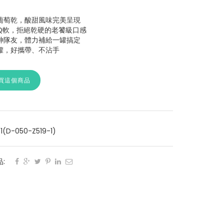
葡萄乾，酸甜風味完美呈現
Q軟，拒絕乾硬的老饕級口感
神隊友，體力補給一罐搞定
罐，好攜帶、不沾手
買這個商品
1(D-050-Z519-1)
: