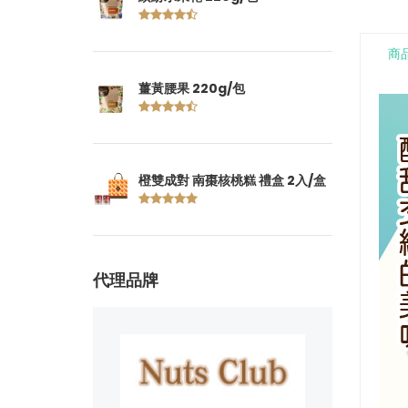
商
薑黃腰果 220g/包
橙雙成對 南棗核桃糕 禮盒 2入/盒
代理品牌