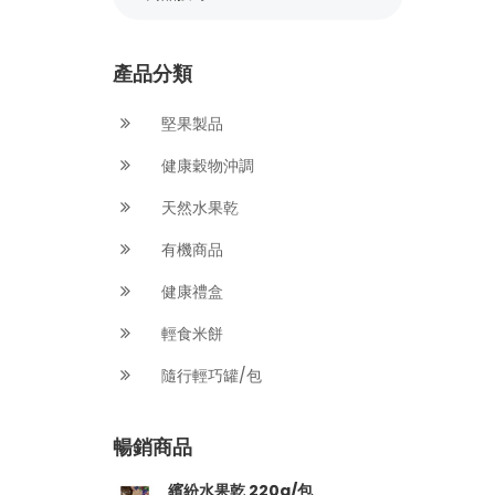
產品分類
堅果製品
健康穀物沖調
天然水果乾
有機商品
健康禮盒
輕食米餅
隨行輕巧罐/包
暢銷商品
繽紛水果乾 220g/包