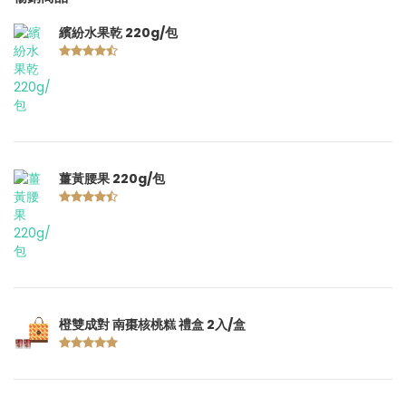
繽紛水果乾 220g/包
薑黃腰果 220g/包
橙雙成對 南棗核桃糕 禮盒 2入/盒