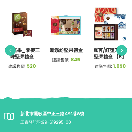
7日堅果_藜麥三
新繽紛堅果禮盒
嵐苒/紅璽7入茶
味堅果禮盒
堅果禮盒 【B】
845
建議售價:
520
1,050
建議售價:
建議售價:
新北市鶯歌區中正三路491巷8號
工廠登記證:99-619295-00