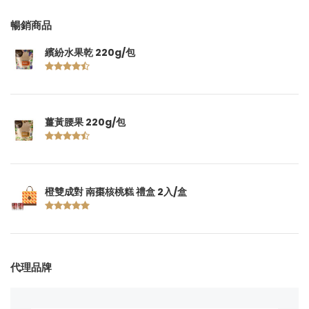
暢銷商品
繽紛水果乾 220g/包
薑黃腰果 220g/包
橙雙成對 南棗核桃糕 禮盒 2入/盒
代理品牌