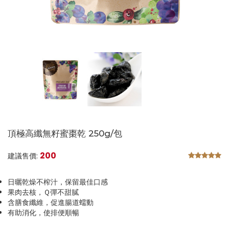
頂極高纖無籽蜜棗乾 250g/包
200
建議售價:
日曬乾燥不榨汁，保留最佳口感
果肉去核，Ｑ彈不甜膩
含膳食纖維，促進腸道蠕動
有助消化，使排便順暢