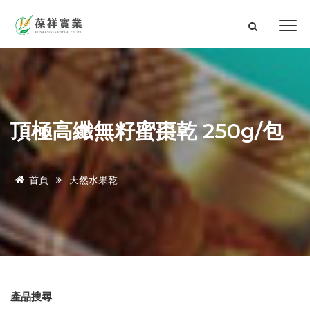
頂極高纖無籽蜜棗乾 250g/包
首頁
天然水果乾
產品搜尋