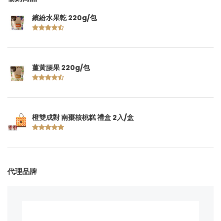
繽紛水果乾 220g/包
薑黃腰果 220g/包
橙雙成對 南棗核桃糕 禮盒 2入/盒
代理品牌