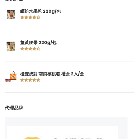
繽紛水果乾 220g/包
薑黃腰果 220g/包
橙雙成對 南棗核桃糕 禮盒 2入/盒
代理品牌