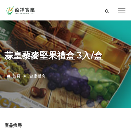
蒜皇藜麥堅果禮盒 3入/盒
首頁
健康禮盒
產品搜尋