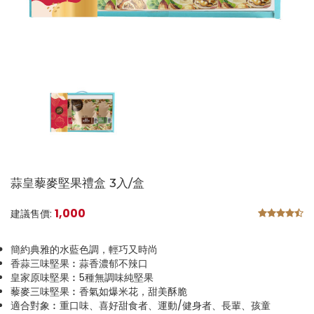
蒜皇藜麥堅果禮盒 3入/盒
1,000
建議售價:
簡約典雅的水藍色調，輕巧又時尚
香蒜三味堅果︰蒜香濃郁不辣口
皇家原味堅果︰5種無調味純堅果
藜麥三味堅果︰香氣如爆米花，甜美酥脆
適合對象︰重口味、喜好甜食者、運動/健身者、長輩、孩童