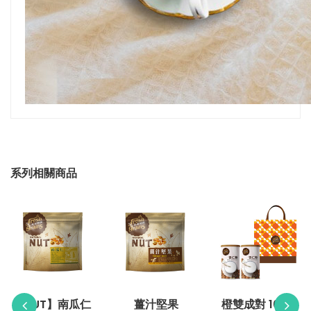
系列相關商品
【NUT】南瓜仁
薑汁堅果
橙雙成對 100%