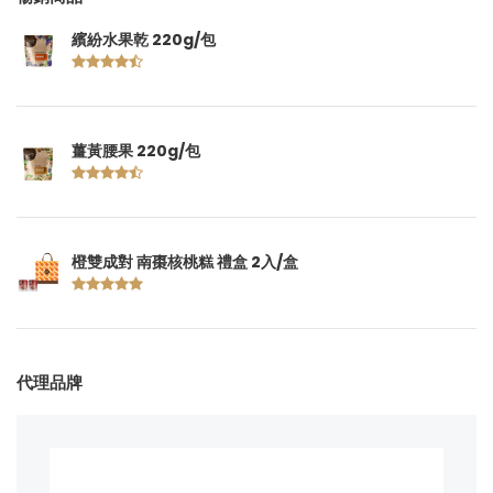
繽紛水果乾 220g/包
薑黃腰果 220g/包
橙雙成對 南棗核桃糕 禮盒 2入/盒
代理品牌