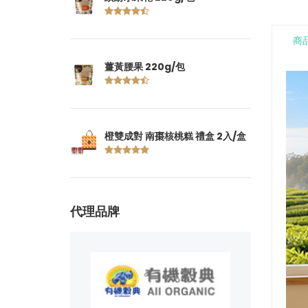
商
薑黃腰果 220g/包
橙雙成對 南棗核桃糕 禮盒 2入/盒
代理品牌