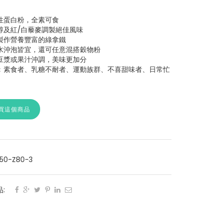
性蛋白粉，全素可食
醇及紅/白藜麥調製絕佳風味
製作營養豐富的綠拿鐵
熱水沖泡皆宜，還可任意混搭穀物粉
豆漿或果汁沖調，美味更加分
︰素食者、乳糖不耐者、運動族群、不喜甜味者、日常忙
買這個商品
50-Z80-3
: