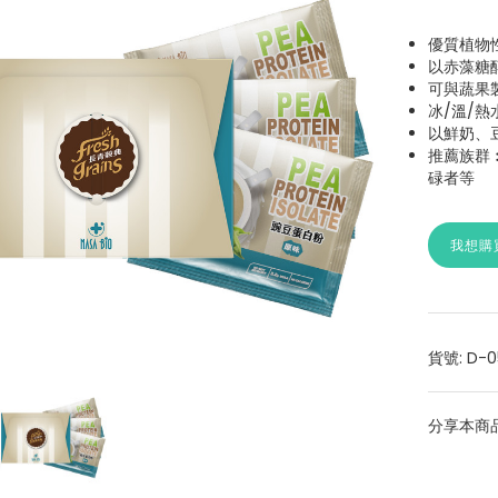
優質植物
以赤藻糖
可與蔬果
冰/溫/
以鮮奶、
推薦族群
碌者等
我想購
貨號: D-0
分享本商品