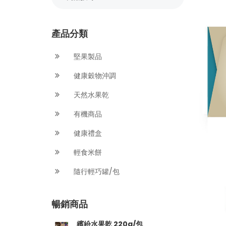
產品分類
堅果製品
健康穀物沖調
天然水果乾
有機商品
健康禮盒
輕食米餅
隨行輕巧罐/包
暢銷商品
繽紛水果乾 220g/包