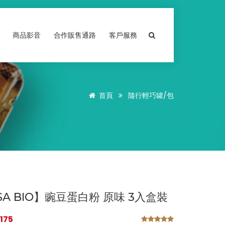
商品影音
合作販售通路
客戶服務
首頁
隨行輕巧罐/包
SA BIO】豌豆蛋白粉 原味 3入盒裝
175